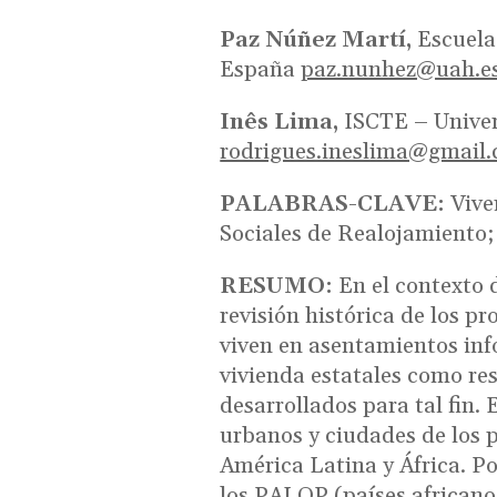
Paz Núñez Martí,
Escuela
España
paz.nunhez@uah.e
Inês Lima,
ISCTE – Univer
rodrigues.ineslima@gmail
PALABRAS-CLAVE:
Vive
Sociales de Realojamiento;
RESUMO:
En el contexto 
revisión histórica de los 
viven en asentamientos inf
vivienda estatales como res
desarrollados para tal fin. 
urbanos y ciudades de los p
América Latina y África. Por
los PALOP (países africano