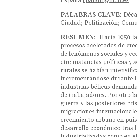
España
rpallolt@ucm.es
PALABRAS CLAVE:
Déca
Ciudad; Politización; Com
RESUMEN:
Hacia 1950 l
procesos acelerados de cre
de fenómenos sociales y ec
circunstancias políticas y 
rurales se habían intensifi
incrementándose durante l
industrias bélicas demand
de trabajadores. Por otro l
guerra y las posteriores c
migraciones internacionale
crecimiento urbano en paíse
desarrollo económico tras 
industrializadas como en e