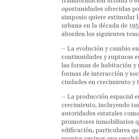
transformación urbana o lo
oportunidades ofrecidas por
simposio quiere estimular 
urbana en la década de 1950
aborden los siguientes te
– La evolución y cambio en
continuidades y rupturas en
las formas de habitación y 
formas de interacción y soc
ciudades en crecimiento y 
– La producción espacial en
crecimiento, incluyendo tan
autoridades estatales como 
promotores inmobiliarios q
edificación, particulares q
propios vecinos que resolví