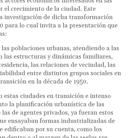
s actores económicos interesados en las
 el crecimiento de la ciudad. Este
la investigación de dicha transformación
 para lo cual invita a la presentación que
mas:
 las poblaciones urbanas, atendiendo a las
 las estructuras y dinámicas familiares,
residencia, las relaciones de vecindad, las
iabilidad entre distintos grupos sociales en
transición en la década de 1950.
 estas ciudades en transición e intenso
to la planificación urbanística de las
las de agentes privados, ya fueran estos
ue ensayaban formas industrializadas de
ue edificaban por su cuenta, como los
an dentro o al margen de las reglas sus