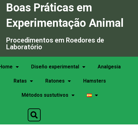
Boas Práticas em
Experimentação Animal
Procedimentos em Roedores de
Laboratório
Home
Diseño experimental
Analgesia
Ratas
Ratones
Hamsters
Métodos sustutivos