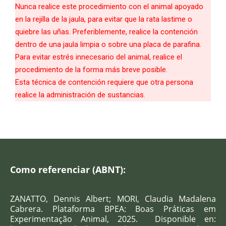
Nunca realice este procedimiento con el animal apoyado
en la rejilla de la jaula, para evitar que la rata lastime o
quiebre las uñas. Preferiblemente, realice la contención
dentro de una jaula limpia o sobre una placa de parafina.
Para evitar estrés innecesario del animal, realice el
procedimiento de la forma más breve posible.
Esta técnica de contención requiere que otra persona
realice la administración de sustancias.
Como referenciar (ABNT):
ZANATTO, Dennis Albert; MORI, Claudia Madalena
Cabrera
. Plataforma BPEA: Boas Práticas em
Experimentação Animal, 2025.
Disponible en
: