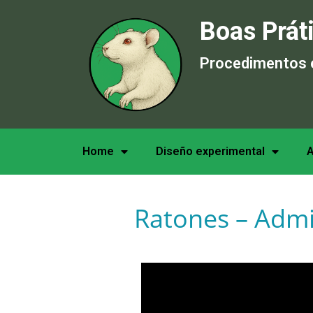
Boas Prát
Procedimentos 
Home
Diseño experimental
A
Ratones – Admin