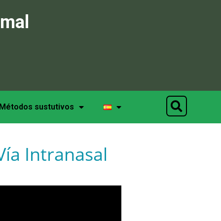
imal
Métodos sustutivos
Vía Intranasal