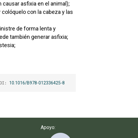
ausar asfixia en el animal);
 colóquelo con la cabeza y las
inistre de forma lenta y
ede también generar asfixia;
stesia;
OI: 
10.1016/B978-012336425-8
Apoyo: