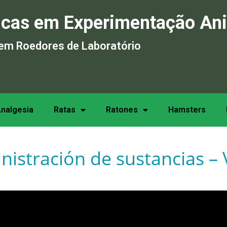
icas em Experimentação An
em Roedores de Laboratório
nalgesia
Ratas
Ratones
Hamsters
istración de sustancias – 