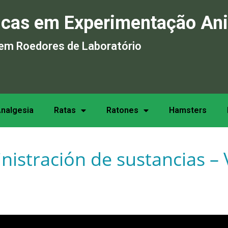
icas em Experimentação An
em Roedores de Laboratório
nalgesia
Ratas
Ratones
Hamsters
istración de sustancias – 