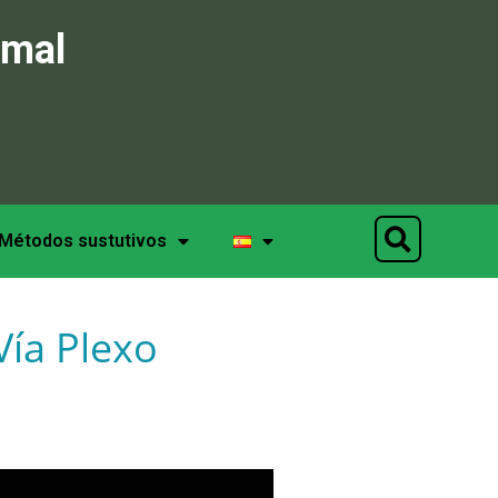
imal
Métodos sustutivos
Vía Plexo