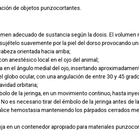
ación de objetos punzocortantes.
olumen adecuado de sustancia según la dosis. El volumen 
sujételo suavemente por la piel del dorso provocando una
cabeza orientada hacia arriba;
 con anestésico local en el ojo del animal;
uja en el ángulo medial del ojo, insertando aproximadamen
 globo ocular, con una angulación de entre 30 y 45 grados
avidad orbitaria;
lo de la jeringa, en un movimiento continuo, hasta inyect
. No es necesario tirar del émbolo de la jeringa antes de l
alice hemostasia manteniendo los párpados cerrados me
guja en un contenedor apropiado para materiales punzocor