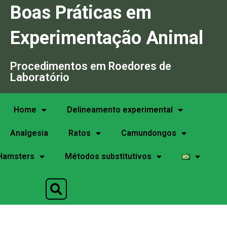
Boas Práticas em
Experimentação Animal
Procedimentos em Roedores de
Laboratório
Home
Delineamento experimental
Analgesia
Ratos
Camundongos
Hamsters
Métodos substitutivos