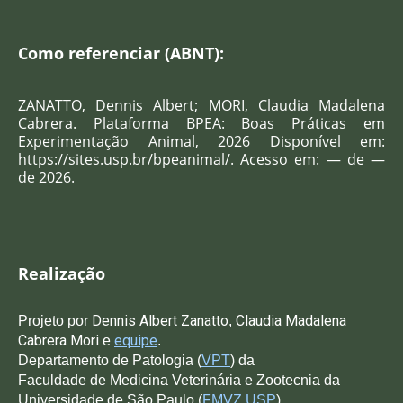
Como referenciar (ABNT):
ZANATTO, Dennis Albert; MORI, Claudia Madalena
Cabrera
. Plataforma BPEA: Boas Práticas em
Experimentação Animal, 2026 Disponível em:
https://sites.usp.br/bpeanimal/. Acesso em: — de —
de 2026.
Realização
Dennis Albert Zanatto
C
laudia Madalena
Projeto po
r
,
Cabrera Mori
equipe
e
.
Departamento de Patologia (
VPT
) da
Faculdade de Medicina Veterinária e Zootecnia da
Universidade de São Paulo (
FMVZ USP
).