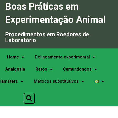
Boas Práticas em
Experimentação Animal
Procedimentos em Roedores de
Laboratório
Home
Delineamento experimental
Analgesia
Ratos
Camundongos
Hamsters
Métodos substitutivos