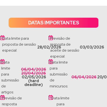
DATAS IMPORTANTES
Data limite para
Previsão de
proposta de sessão
resposta de
28/02/2026
03/03/2026
especial:
aceite de sessão
especial:
Data
Data limite
limite
para
06/04/2026
20/04/2026
para
submissão
02/05/2026
06/04/2026
20/0
submissão
de
(hard
deadline)
de
minicursos:
artigos:
Previsão de
Data limite
resposta
para