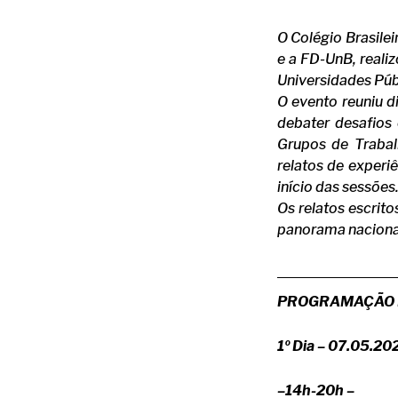
O Colégio Brasile
e a FD-UnB, reali
Universidades Públ
O evento reuniu d
debater desafios 
Grupos de Trabalh
relatos de experi
início das sessões
Os relatos escrit
panorama nacional
PROGRAMAÇÃO 
1º Dia – 07.05.20
–14h-20h –