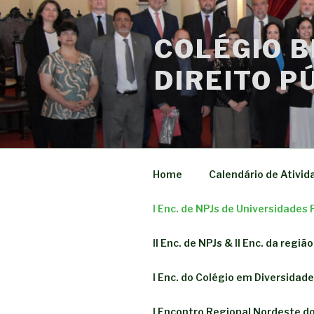
COLÉGIO B
DIREITO P
Home
Calendário de Ativid
I Enc. de NPJs de Universidades 
II Enc. de NPJs & II Enc. da regi
I Enc. do Colégio em Diversidad
I Encontro Regional Nordeste do 