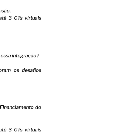
nsão.
té 3 GTs virtuais
a essa integração?
oram os desafios
 Financiamento do
té 3 GTs virtuais