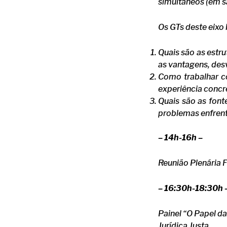
simultâneos (em s
Os GTs deste eixo
Quais são as estru
as vantagens, des
Como trabalhar co
experiência concr
Quais são as font
problemas enfrent
– 14h-16h –
Reunião Plenária F
– 16:30h-18:30h 
Painel “O Papel d
Jurídica Justa.