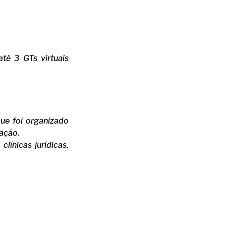
té 3 GTs virtuais
que foi organizado
ação.
línicas jurídicas,