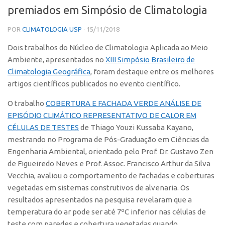
premiados em Simpósio de Climatologia
Teses
POR
CLIMATOLOGIA USP
· 15/11/2018
Dissertações
Dois trabalhos do Núcleo de Climatologia Aplicada ao Meio
Artigos Publicados
Ambiente, apresentados no
XIII Simpósio Brasileiro de
Pesquisadores
Climatologia Geográfica
, foram destaque entre os melhores
artigos científicos publicados no evento científico.
Estação Climatológica
Localização
O trabalho
COBERTURA E FACHADA VERDE ANÁLISE DE
EPISÓDIO CLIMÁTICO REPRESENTATIVO DE CALOR EM
Contato
CÉLULAS DE TESTES
de Thiago Youzi Kussaba Kayano,
mestrando no Programa de Pós-Graduação em Ciências da
Engenharia Ambiental, orientado pelo Prof. Dr. Gustavo Zen
de Figueiredo Neves e Prof. Assoc. Francisco Arthur da Silva
Vecchia, avaliou o comportamento de fachadas e coberturas
vegetadas em sistemas construtivos de alvenaria. Os
resultados apresentados na pesquisa revelaram que a
temperatura do ar pode ser até 7ºC inferior nas células de
teste com paredes e cobertura vegetadas quando