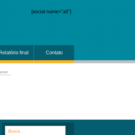
[social name="all"]
Relatório final
Contato
primir