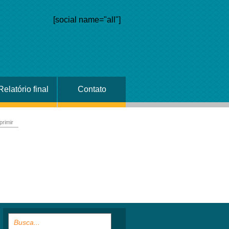
[social name="all"]
Relatório final
Contato
primir