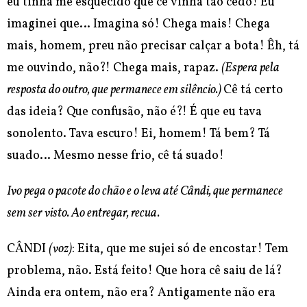
eu tinha me esquecido que cê vinha tão cedo! Eu
imaginei que… Imagina só! Chega mais! Chega
mais, homem, preu não precisar calçar a bota! Êh, tá
me ouvindo, não?! Chega mais, rapaz.
(Espera pela
resposta do outro, que permanece em silêncio.)
Cê tá certo
das ideia? Que confusão, não é?! É que eu tava
sonolento. Tava escuro! Ei, homem! Tá bem? Tá
suado… Mesmo nesse frio, cê tá suado!
Ivo pega o pacote do chão e o leva até Cândi, que permanece
sem ser visto.
Ao entregar, recua.
CÂNDI
(voz)
: Eita, que me sujei só de encostar! Tem
problema, não. Está feito! Que hora cê saiu de lá?
Ainda era ontem, não era? Antigamente
não era