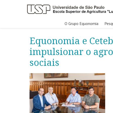
Pular
O Grupo Equonomia
Pesq
para
o
Equonomia e Ceteb
conteúdo
impulsionar o agro
sociais