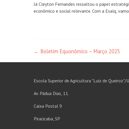
Já Cleyton Fernandes ressaltou o papel estratég
econômico e social relevante. Com a Esalq, vamos
Navegação
←
Boletim Equonômico – Março 2025
de
posts
Escola Superior de Agricultura "Luiz de Queiroz"/
Av. Pádua Dias, 11
Caixa Postal 9
Piracicaba, SP