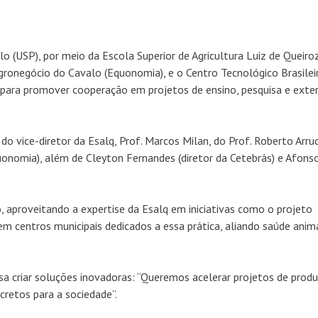
lo (USP), por meio da Escola Superior de Agricultura Luiz de Queiro
ronegócio do Cavalo (Equonomia), e o Centro Tecnológico Brasilei
 para promover cooperação em projetos de ensino, pesquisa e exte
o vice-diretor da Esalq, Prof. Marcos Milan, do Prof. Roberto Arru
nomia), além de Cleyton Fernandes (diretor da Cetebrás) e Afonso
 aproveitando a expertise da Esalq em iniciativas como o projeto
em centros municipais dedicados a essa prática, aliando saúde anima
isa criar soluções inovadoras: “Queremos acelerar projetos de prod
cretos para a sociedade”.