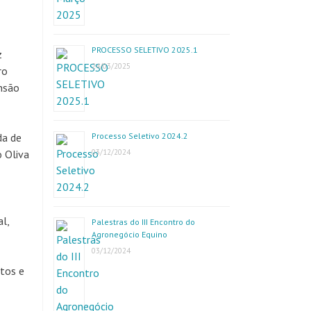
PROCESSO SELETIVO 2025.1
z
24/03/2025
ro
nsão
da de
Processo Seletivo 2024.2
 Oliva
03/12/2024
l,
Palestras do III Encontro do
Agronegócio Equino
03/12/2024
utos e