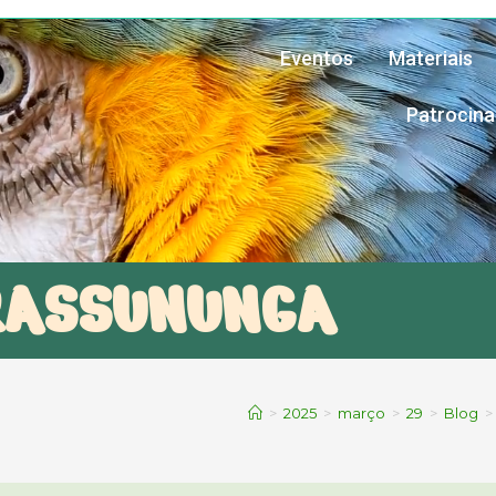
Eventos
Materiais
Patrocin
RASSUNUNGA
>
2025
>
março
>
29
>
Blog
>