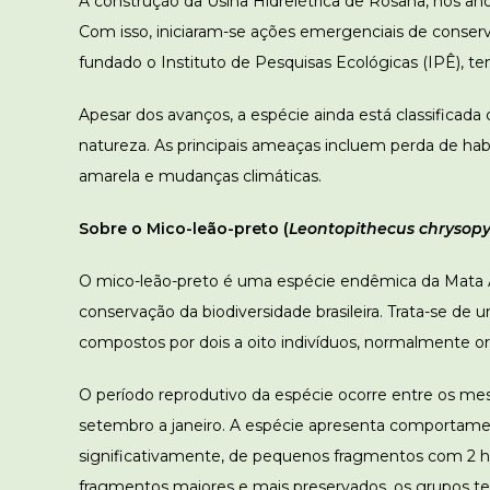
A construção da Usina Hidrelétrica de Rosana, nos an
Com isso, iniciaram-se ações emergenciais de conserv
fundado o Instituto de Pesquisas Ecológicas (IPÊ), t
Apesar dos avanços, a espécie ainda está classificad
natureza. As principais ameaças incluem perda de habi
amarela e mudanças climáticas.
Sobre o Mico-leão-preto (
Leontopithecus chrysop
O mico-leão-preto é uma espécie endêmica da Mata A
conservação da biodiversidade brasileira. Trata-se d
compostos por dois a oito indivíduos, normalmente or
O período reprodutivo da espécie ocorre entre os m
setembro a janeiro. A espécie apresenta comportamento
significativamente, de pequenos fragmentos com 2 h
fragmentos maiores e mais preservados, os grupos te