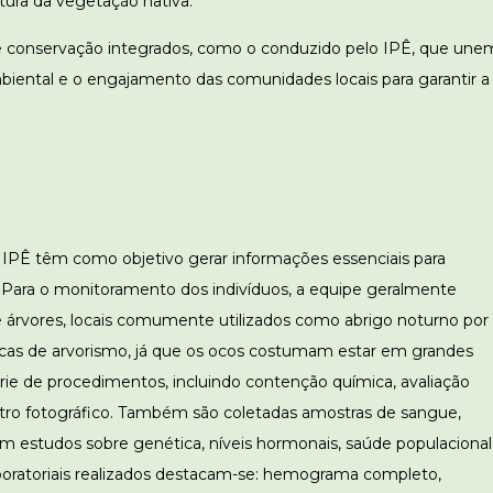
tura da vegetação nativa.
e conservação integrados, como o conduzido pelo IPÊ, que une
ambiental e o engajamento das comunidades locais para garantir a
o IPÊ têm como objetivo gerar informações essenciais para
. Para o monitoramento dos indivíduos, a equipe geralmente
e árvores, locais comumente utilizados como abrigo noturno por
icas de arvorismo, já que os ocos costumam estar em grandes
érie de procedimentos, incluindo contenção química, avaliação
gistro fotográfico. Também são coletadas amostras de sangue,
s em estudos sobre genética, níveis hormonais, saúde populacional
laboratoriais realizados destacam-se: hemograma completo,