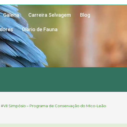
Galeria
Carreira Selvagem
Blog
adores
Díario de Fauna
#VII Simpósio – Programa de Conservação do Mico-Leão-Preto: 40 an