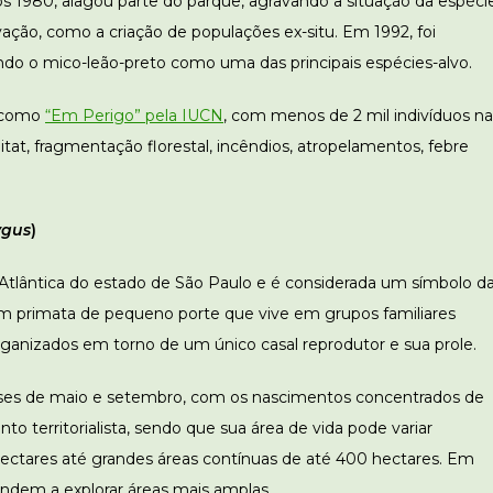
os 1980, alagou parte do parque, agravando a situação da espécie
ação, como a criação de populações ex-situ. Em 1992, foi
endo o mico-leão-preto como uma das principais espécies-alvo.
a como
“Em Perigo” pela IUCN
, com menos de 2 mil indivíduos na
tat, fragmentação florestal, incêndios, atropelamentos, febre
ygus
)
tlântica do estado de São Paulo e é considerada um símbolo d
e um primata de pequeno porte que vive em grupos familiares
ganizados em torno de um único casal reprodutor e sua prole.
eses de maio e setembro, com os nascimentos concentrados de
 territorialista, sendo que sua área de vida pode variar
ectares até grandes áreas contínuas de até 400 hectares. Em
ndem a explorar áreas mais amplas.