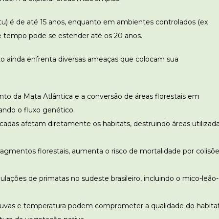
situ) é de até 15 anos, enquanto em ambientes controlados (ex
se tempo pode se estender até os 20 anos.
to ainda enfrenta diversas ameaças que colocam sua
to da Mata Atlântica e a conversão de áreas florestais em
ando o fluxo genético.
cadas afetam diretamente os habitats, destruindo áreas utilizad
ragmentos florestais, aumenta o risco de mortalidade por colisõ
lações de primatas no sudeste brasileiro, incluindo o mico-leão-
chuvas e temperatura podem comprometer a qualidade do habitat