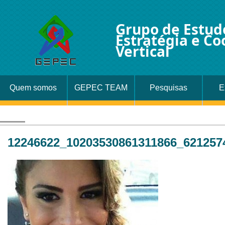
Grupo de Estud
Estratégia e C
Vertical
Quem somos
GEPEC TEAM
Pesquisas
E
12246622_10203530861311866_621257