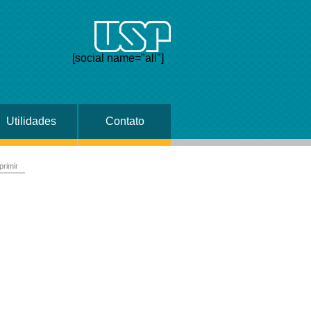
[social name="all"]
Utilidades
Contato
primir