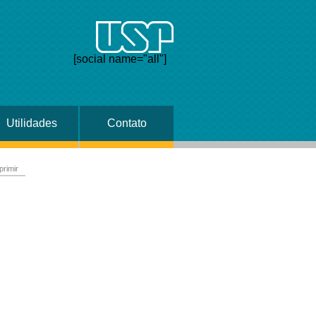
[social name="all"]
Utilidades
Contato
primir