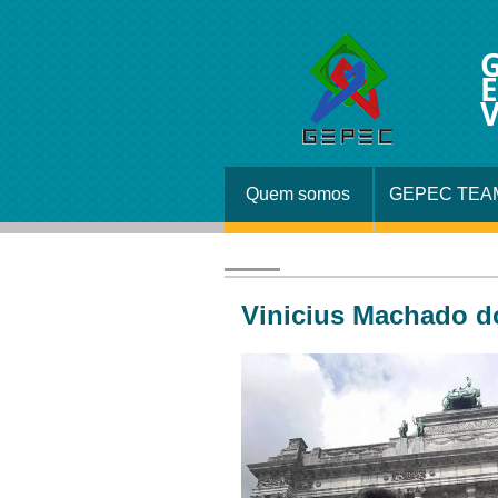
G
E
V
Quem somos
GEPEC TEA
Vinicius Machado d