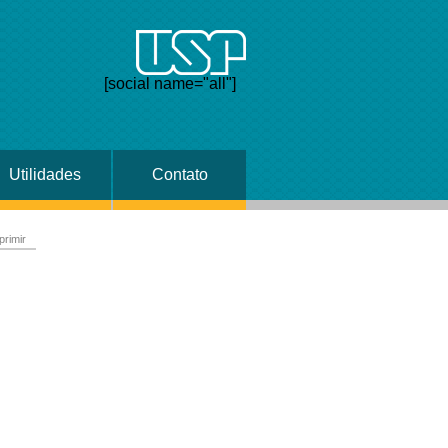
[social name="all"]
Utilidades
Contato
primir