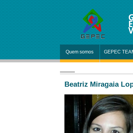
G
E
V
Quem somos
GEPEC TEA
Beatriz Miragaia Lo