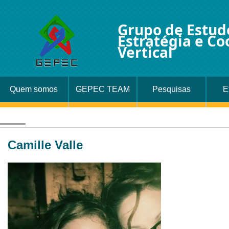
Grupo de Estud
Estratégia e C
Vertical
Quem somos
GEPEC TEAM
Pesquisas
E
Camille Valle