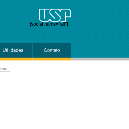
[social name="all"]
Utilidades
Contato
primir