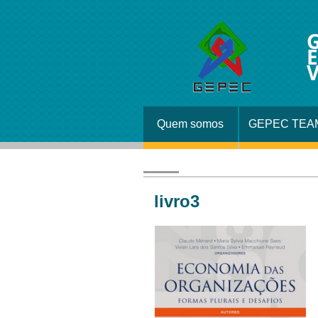
G
E
V
Quem somos
GEPEC TEA
livro3