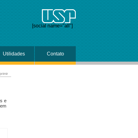
[social name="all"]
Utilidades
Contato
primir
s e
agem