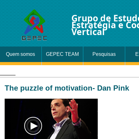
Grupo de Estud
Estratégia e C
Vertical
Quem somos
GEPEC TEAM
Pesquisas
E
The puzzle of motivation- Dan Pink