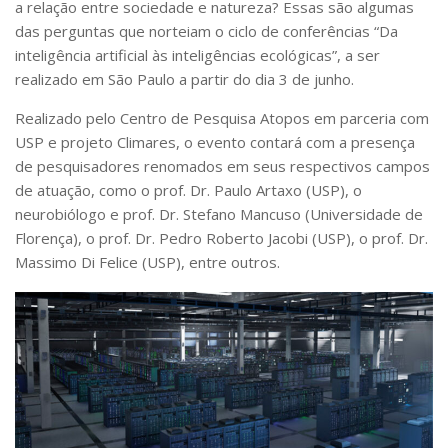
a relação entre sociedade e natureza? Essas são algumas
Livros
das perguntas que norteiam o ciclo de conferências “Da
Manuais e Guias Educacionais
inteligência artificial às inteligências ecológicas”, a ser
realizado em São Paulo a partir do dia 3 de junho.
Artigos
Teses e Dissertações
Realizado pelo Centro de Pesquisa Atopos em parceria com
USP e projeto Climares, o evento contará com a presença
Diálogos Socioambientais
de pesquisadores renomados em seus respectivos campos
Agenda Política Pública
de atuação, como o prof. Dr. Paulo Artaxo (USP), o
neurobiólogo e prof. Dr. Stefano Mancuso (Universidade de
Nexo
Florença), o prof. Dr. Pedro Roberto Jacobi (USP), o prof. Dr.
Linhas de Pesquisa
Massimo Di Felice (USP), entre outros.
Eventos