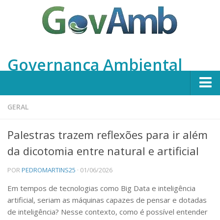
Governança Ambiental
Home
GERAL
Apresentação
Palestras trazem reflexões para ir além
Integrantes
da dicotomia entre natural e artificial
Projetos
POR
PEDROMARTINS25
· 01/06/2026
Em Andamento
Em tempos de tecnologias como Big Data e inteligência
Concluídos
artificial, seriam as máquinas capazes de pensar e dotadas
Publicações
de inteligência? Nesse contexto, como é possível entender