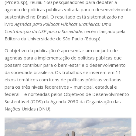
(Proetusp), reuniu 160 pesquisadores para debater a
Livros
agenda de políticas públicas voltada para o desenvolvimento
Manuais e Guias Educacionais
sustentável no Brasil. O resultado está sistematizado no
livro
Agendas para Políticas Públicas Brasileiras: Uma
Artigos
Contribuição da USP para a Sociedade,
recém-lançado pela
Teses e Dissertações
Editora da Universidade de São Paulo (Edusp).
Diálogos Socioambientais
O objetivo da publicação é apresentar um conjunto de
Agenda Política Pública
agendas para a implementação de políticas públicas que
possam contribuir para o bem-estar e o desenvolvimento
Nexo
da sociedade brasileira. Os trabalhos se inserem em 11
Linhas de Pesquisa
eixos temáticos com itens de políticas públicas voltadas
para os três níveis federativos – municipal, estadual e
Eventos
federal – e norteadas pelos Objetivos de Desenvolvimento
Sustentável (ODS) da Agenda 2030 da Organização das
Nações Unidas (ONU).