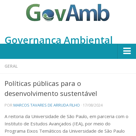
Governança Ambiental
Home
GERAL
Apresentação
Políticas públicas para o
Integrantes
desenvolvimento sustentável
Projetos
POR
MARCOS TAVARES DE ARRUDA FILHO
· 17/08/2024
Em Andamento
A reitoria da Universidade de São Paulo, em parceria com o
Concluídos
Instituto de Estudos Avançados (IEA), por meio do
Publicações
Programa Eixos Temáticos da Universidade de São Paulo