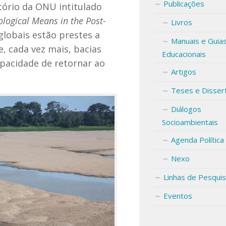
Publicações
tório da ONU intitulado
logical Means in the Post-
Livros
 globais estão prestes a
Manuais e Guia
e, cada vez mais, bacias
Educacionais
apacidade de retornar ao
Artigos
Teses e Disser
Diálogos
Socioambientais
Agenda Política
Nexo
Linhas de Pesqui
Eventos