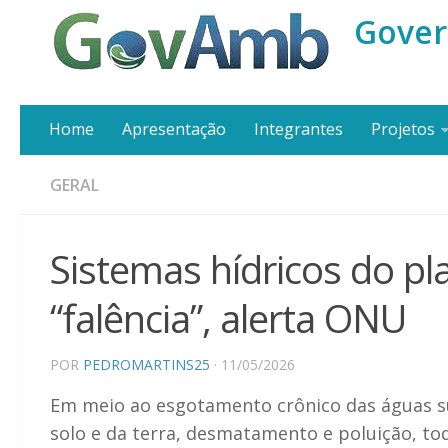
Gover
Home
Apresentação
Integrantes
Projetos
GERAL
Sistemas hídricos do pl
“falência”, alerta ONU
POR
PEDROMARTINS25
· 11/05/2026
Em meio ao esgotamento crônico das águas s
solo e da terra, desmatamento e poluição, to