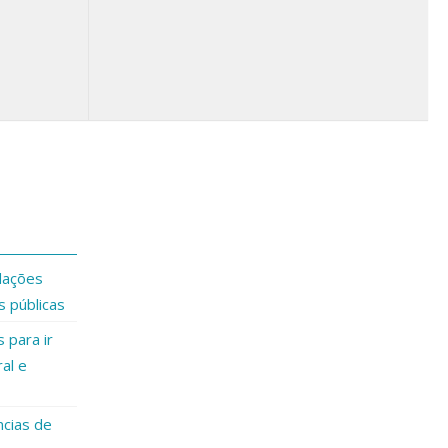
dações
s públicas
 para ir
al e
ncias de