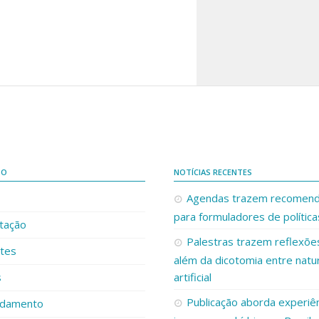
DO
NOTÍCIAS RECENTES
Agendas trazem recomen
para formuladores de política
tação
Palestras trazem reflexões
ntes
além da dicotomia entre natur
s
artificial
Publicação aborda experiê
damento