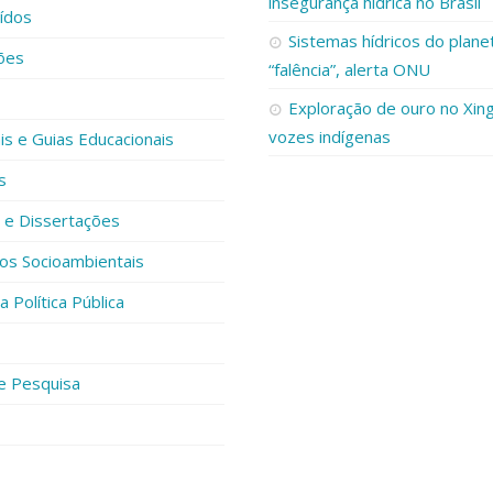
insegurança hídrica no Brasil
ídos
Sistemas hídricos do plane
ões
“falência”, alerta ONU
Exploração de ouro no Xing
vozes indígenas
s e Guias Educacionais
s
 e Dissertações
os Socioambientais
 Política Pública
e Pesquisa