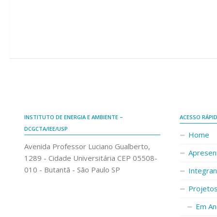
INSTITUTO DE ENERGIA E AMBIENTE –
ACESSO RÁPI
DCGCTA/IEE/USP
Home
Avenida Professor Luciano Gualberto,
Apresen
1289 - Cidade Universitária CEP 05508-
010 - Butantã - São Paulo SP
Integra
Projeto
Em An