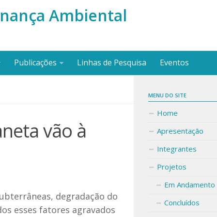
nança Ambiental
Publicações
Linhas de Pesquisa
Eventos
MENU DO SITE
Home
aneta vão à
Apresentação
Integrantes
Projetos
Em Andamento
ubterrâneas, degradação do
Concluídos
dos esses fatores agravados