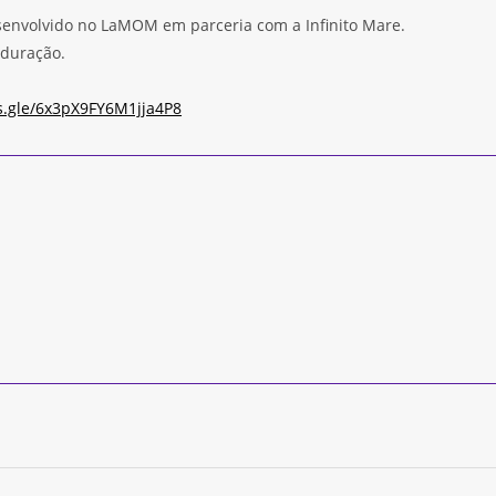
esenvolvido no LaMOM em parceria com a Infinito Mare.
 duração.
.gle/
6x3pX9FY6M1jja4P8