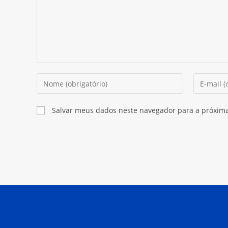
Digite
Digite
seu
seu
nome
endereço
Salvar meus dados neste navegador para a próxim
ou
de
nome
e-
de
mail
usuário
para
para
comentar
comentar