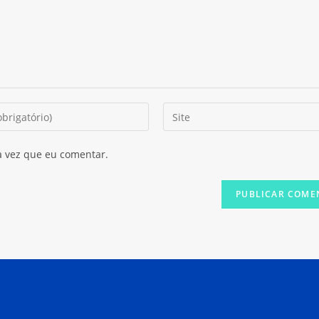
Digite
o
URL
a vez que eu comentar.
do
seu
site
(opcional)