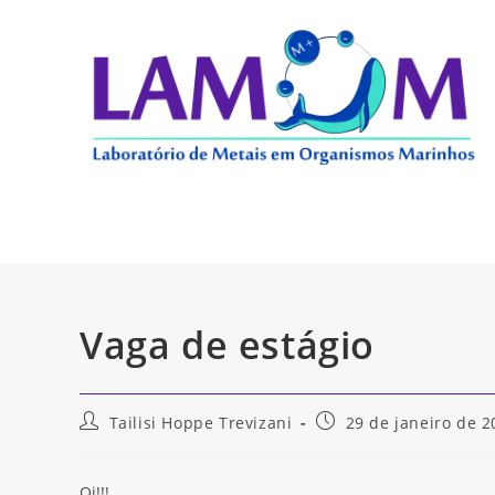
Ir
para
o
conteúdo
Vaga de estágio
Autor
Post
Tailisi Hoppe Trevizani
29 de janeiro de 2
do
publicado:
post:
Oi!!!