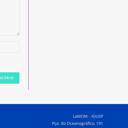
LaMOM - IOUSP
Pça. do Oceanográfico, 191