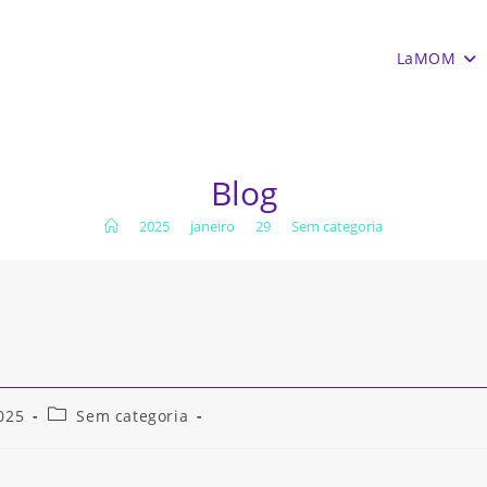
LaMOM
Blog
>
2025
>
janeiro
>
29
>
Sem categoria
Categoria
025
Sem categoria
do
post: