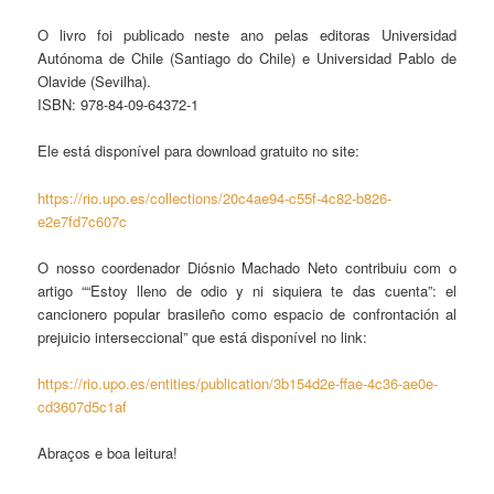
O livro foi publicado neste ano pelas editoras Universidad
Autónoma de Chile (Santiago do Chile) e Universidad Pablo de
Olavide (Sevilha).
ISBN: 978-84-09-64372-1
Ele está disponível para download gratuito no site:
https://rio.upo.es/collections/20c4ae94-c55f-4c82-b826-
e2e7fd7c607c
O nosso coordenador Diósnio Machado Neto contribuiu com o
artigo ““Estoy lleno de odio y ni siquiera te das cuenta”: el
cancionero popular brasileño como espacio de confrontación al
prejuicio interseccional” que está disponível no link:
https://rio.upo.es/entities/publication/3b154d2e-ffae-4c36-ae0e-
cd3607d5c1af
Abraços e boa leitura!