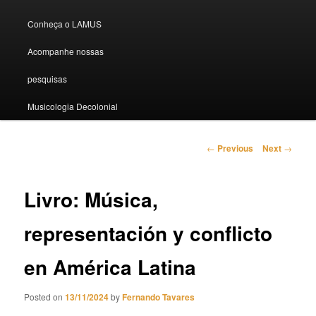
Conheça o LAMUS
Acompanhe nossas
pesquisas
Musicologia Decolonial
Post navigation
←
Previous
Next
→
Livro: Música,
representación y conflicto
en América Latina
Posted on
13/11/2024
by
Fernando Tavares