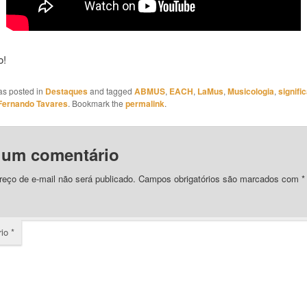
o!
as posted in
Destaques
and tagged
ABMUS
,
EACH
,
LaMus
,
Musicologia
,
signifi
Fernando Tavares
. Bookmark the
permalink
.
 um comentário
eço de e-mail não será publicado.
Campos obrigatórios são marcados com
*
rio
*