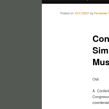
Posted on
12/11/2021
by
Fernando 
Con
Sim
Mus
Olá!
A Conferê
Congresso
coordenad