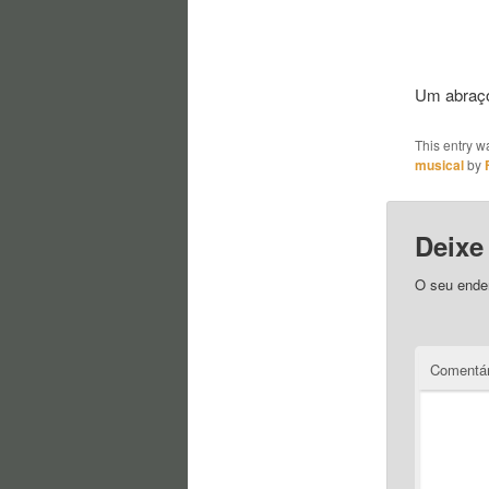
Um abraç
This entry w
musical
by
Deixe
O seu ender
Comentá