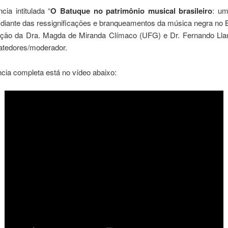
cia intitulada “
O Batuque no patrimônio musical brasileiro
: um
 diante das ressignificações e branqueamentos da música negra no B
pação da Dra. Magda de Miranda Clímaco (UFG) e Dr. Fernando Ll
tedores/moderador.
cia completa está no vídeo abaixo: