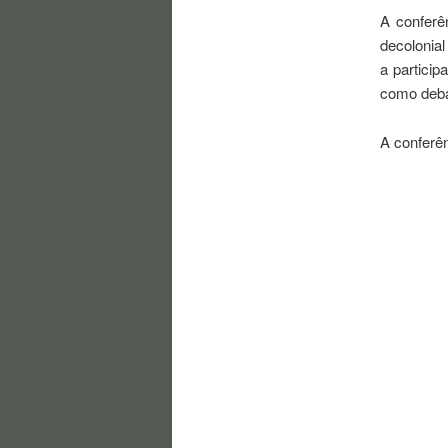
A conferên
decolonial
a partici
como deba
A conferên