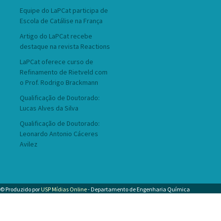
Equipe do LaPCat participa de
Escola de Catálise na França
Artigo do LaPCat recebe
destaque na revista Reactions
LaPCat oferece curso de
Refinamento de Rietveld com
o Prof. Rodrigo Brackmann
Qualificação de Doutorado:
Lucas Alves da Silva
Qualificação de Doutorado:
Leonardo Antonio Cáceres
Avilez
© Produzido por
USP Mídias Online
- Departamento de Engenharia Química