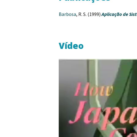
Barbosa
, R. S. (1999)
Aplicação de Sis
Vídeo
Tocador
de
vídeo