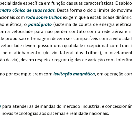
ecialidade específica em função das suas características. É sabid
rmato cônico de suas rodas
. Desta forma o ciclo limite do movi
ncionais com
roda sobre trilhos
exigem que a estabilidade dinâmica
o elétrica, o
pantógrafo
(sistema de coleta de energia elétrica
m a velocidade para não perder contato com a rede aérea e i
a de propulsão e frenagem devem ser compatíveis com a velocida
ta velocidade devem possuir uma qualidade excepcional com trans
a pelo alinhamento (desvio lateral dos trilhos), o nivelament
 da via), devem respeitar regrar rígidas de variação com tolerân
como por exemplo trem com
levitação magnética
, em operação com
a
para atender as demandas do mercado industrial e concessioná
 novas tecnologias aos sistemas e realidade nacionais.