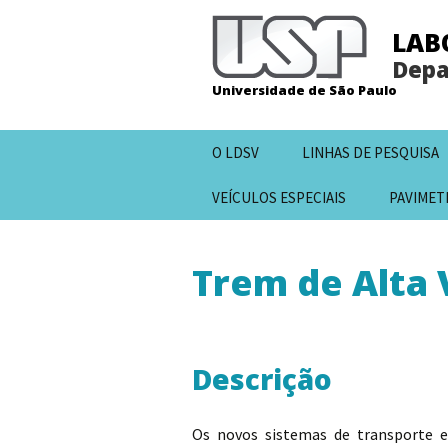
LAB
Depa
Universidade de São Paulo
Pular
O LDSV
LINHAS DE PESQUISA
para
o
VEÍCULOS ESPECIAIS
PAVIMET
conteúdo
Trem de Alta 
Descrição
Os novos sistemas de transporte e