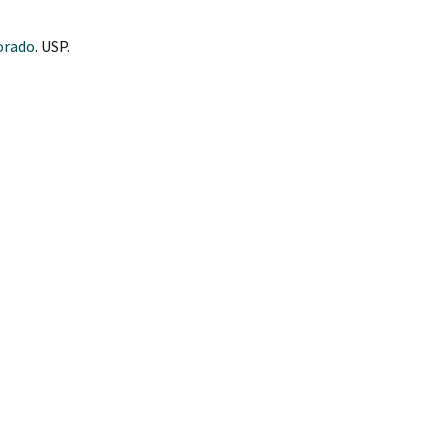
orado
. USP.