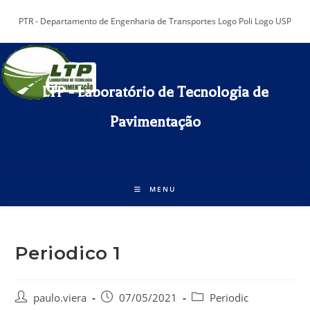
Ir
PTR - Departamento de Engenharia de Transportes Logo Poli Logo USP
para
o
conteúdo
LTP - Laboratório de Tecnologia de
Pavimentação​
MENU
Periodico 1
Autor
Post
Categoria
paulo.viera
07/05/2021
Periodic