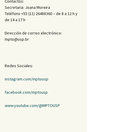
Contactos:
Secretaria: Joana Moreira
Teléfono +55 (11) 26488360 – de 8 a 12 h y
de 14 a 17 h
Dirección de correo electrónico:
mpto@usp.br
Redes Sociales:
instagram.com/mptousp
facebook.com/mptousp
www.youtube.com/@MPTOUSP