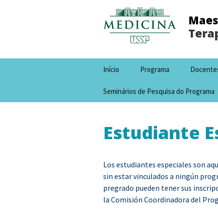
Maest
Terap
Skip
Início
Programa
Docente
to
content
Seminários de Pesquisa do Programa
Estudiante E
Los estudiantes especiales son aqu
sin estar vinculados a ningún prog
pregrado pueden tener sus inscrip
la Comisión Coordinadora del Pro