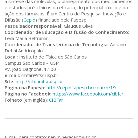
a síntese das moléculas, o planejamento dos medicamentos
e estudos pré-clínicos da eficácia, do potencial tóxico e da
ação dos fármacos. É um Centro de Pesquisa, Inovação e
Difusão (
Cepid
) financiado pela Fapesp.
Pesquisador responsável:
Glaucius Oliva
Coordenador de Educação e Difusão do Conhecimento:
Leila Maria Beltramini
Coordenador de Transferência de Tecnologia:
Adriano
Defini Andricopulo
Local:
Instituto de Física de São Carlos
Campus São Carlos – USP
Av. João Dagnone, 1.100
e-mail:
cibfar@ifsc.usp.br
Site:
http://cibfar.ifsc.usp.br
Página na Fapesp:
http://cepid.fapesp.br/centro/19
Página no Facebook:
https://www.facebook.com/cibfar
Folheto
(em inglês):
CIBFar
E-mail para contato: nap.mineracao@usp.br