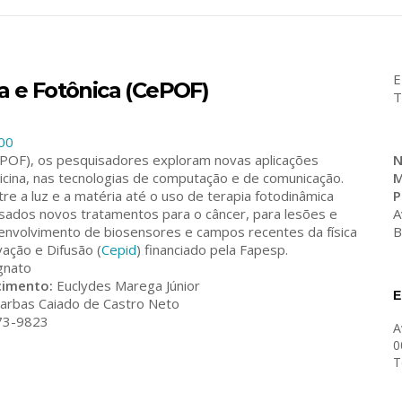
E
a e Fotônica (CePOF)
T
ePOF), os pesquisadores exploram novas aplicações
N
icina, nas tecnologias de computação e de comunicação.
M
e a luz e a matéria até o uso de terapia fotodinâmica
P
ados novos tratamentos para o câncer, para lesões e
A
envolvimento de biosensores e campos recentes da física
B
ação e Difusão (
Cepid
) financiado pela Fapesp.
gnato
cimento:
Euclydes Marega Júnior
arbas Caiado de Castro Neto
73-9823
A
0
T