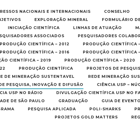
RESSOS NACIONAIS E INTERNACIONAIS
CONSELHO
BJETIVOS
EXPLORAÇÃO MINERAL
FORMULÁRIO D
INICIAÇÃO CIENTÍFICA
LINHAS DE ATUAÇÃO
M
SQUISADORES ASSOCIADOS
PESQUISADORES COLABO
PRODUÇÃO CIENTÍFICA – 2012
PRODUÇÃO CIENTÍFICA –
PRODUÇÃO CIENTÍFICA – 2016
PRODUÇÃO CIENTÍFICA –
ÃO CIENTÍFICA – 2019
PRODUÇÃO CIENTÍFICA – 2020
22
PRODUÇÃO CIENTÍFICA
PROJETOS DE PESQUI
E DE MINERAÇÃO SUSTENTAVEL
REDE MINERAÇÃO SU
DE PESQUISA, INOVAÇÃO E DIFUSÃO
CIÊNCIA USP – NÚ
CIA USP NO RÁDIO
DIVULGAÇÃO CIENTÍFICA USP NO 
DADE DE SÃO PAULO
GRADUAÇÃO
GUIA DE EVENT
GRAMA
PESQUISA APLICADA
POLI-SHARKS
P
PROJETOS GOLD MATTERS
RE