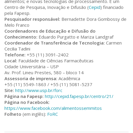
alimentos; e novas tecnologias de processamento. É um
Centro de Pesquisa, Inovação e Difusão (
Cepid
) financiado
pela Fapesp.
Pesquisador responsável:
Bernadette Dora Gombossy de
Melo Franco
Coordenadores de Educação e Difusão do
Conhecimento:
Eduardo Purgatto e Mariza Landgraf
Coordenador de Transferência de Tecnologia:
Carmen
Cecilia Tadini
Telefone:
+55 (11) 3091-2402
Local:
Faculdade de Ciências Farmacêuticas
Cidade Universitária – USP
Av. Prof. Lineu Prestes, 580 – bloco 14
Assessoria de imprensa:
Acadêmica
+55 (11) 5549-1863 / +55 (11) 5081-5237
Site:
http://www.usp.br/forc
Página na Fapesp:
http://cepid.fapesp.br/centro/21/
Página no Facebook:
https://www.facebook.com/alimentossemmitos
Folheto
(em inglês):
FoRC