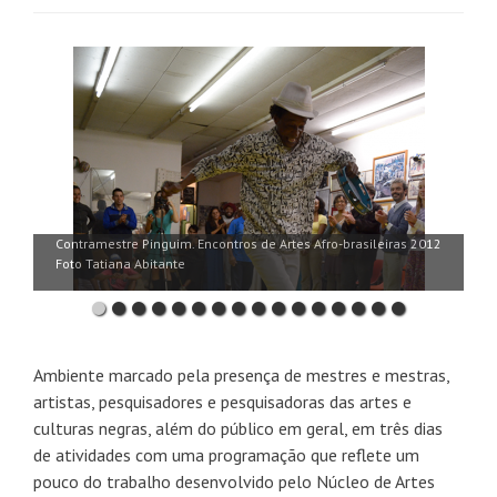
Contramestre Pinguim. Encontros de Artes Afro-brasileiras 2012
Dança de abertura do evento. Encontros de Artes Afro-
Foto Tatiana Abitante
brasileiras 2015. Foto Clarice Marcon
Ambiente marcado pela presença de mestres e mestras,
artistas, pesquisadores e pesquisadoras das artes e
culturas negras, além do público em geral, em três dias
de atividades com uma programação que reflete um
pouco do trabalho desenvolvido pelo Núcleo de Artes