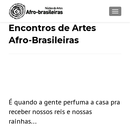
ALTER
Encontros de Artes
Afro-Brasileiras
É quando a gente perfuma a casa
para receber nossos reis e nossas
rainhas...
É quando a gente perfuma a casa pra
receber nossos reis e nossas
rainhas...