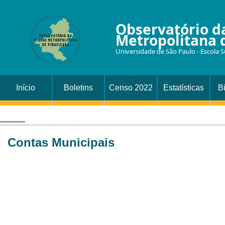
Observatório d
Metropolitana 
Universidade de São Paulo - Escola S
Início
Boletins
Censo 2022
Estatísticas
B
Contas Municipais