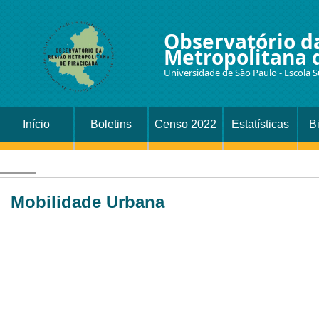
Observatório d
Metropolitana 
Universidade de São Paulo - Escola S
Início
Boletins
Censo 2022
Estatísticas
B
Mobilidade Urbana