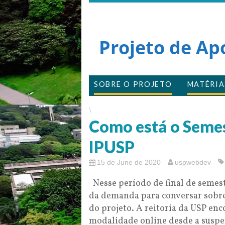
Projeto de Ap
SOBRE O PROJETO
MATÉRIA
\
Como está o Seme
IPUSP
15 de June de 2020
uspwebdev
Nesse período de final de seme
da demanda para conversar sobre 
do projeto. A reitoria da USP en
modalidade online desde a suspe