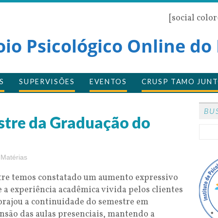
[social colo
oio Psicológico Online do
S
SUPERVISÕES
EVENTOS
CRUSP TAMO JUNT
BU
stre da Graduação do
Matérias
stre temos constatado um aumento expressivo
a experiência acadêmica vivida pelos clientes
corajou a continuidade do semestre em
nsão das aulas presenciais, mantendo a