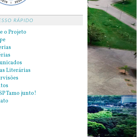
ESSO RÁPIDO
e o Projeto
pe
erias
rias
unicados
as Literárias
rvisões
tos
P Tamo junto!
ato