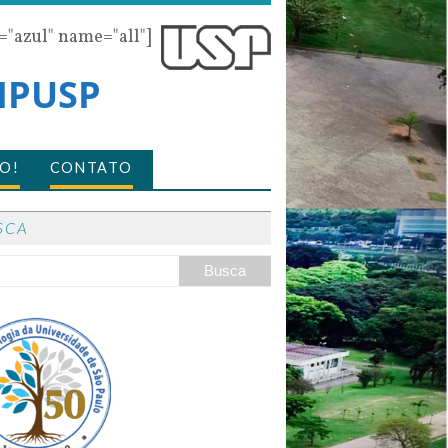
r="azul" name="all"]
 IPUSP
O!
CONTATO
SCA