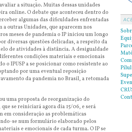
valiar a situação. Muitas dessas unidades
ira online. O debate que aconteceu dentro do
perceber algumas das dificuldades enfrentadas
AC
m a outras Unidades, que aparecem nos
Sobr
ros meses de pandemia o IP iniciou um longo
Equi
or diversas questões delicadas, a respeito da
Parc
elo de atividades à distância. A desigualdade
Maté
 diferentes condições materiais e emocionais
Com
o o IPUSP a se posicionar como resistente ao
Pílul
 optando por uma eventual reposição
Supe
gravamento da pandemia no Brasil, a retomada
Even
CRUS
Cont
ou uma proposta de reorganização do
que se reiniciará agora dia 15/06, e será
m em consideração as problemáticas
ando-se num formulário elaborado pelos
ateriais e emocionais de cada turma. O IP se