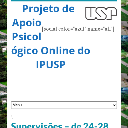
Projeto de
Apoio
[social color="azul" name="all"]
Psicol
ógico Online do
IPUSP
\
Supervisões – de 24-28