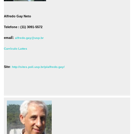
Alfredo Gay Neto
Telefone : (11) 3091-5572
l:
emai
alfredo.gay@usp.br
Currículo Lattes
Site
:
http://sites.poli.usp.br/p/alfredo.gay/