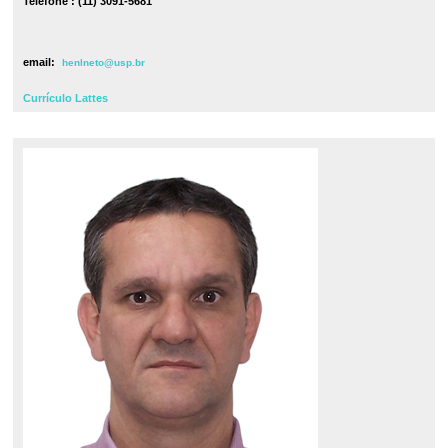
Telefone : (11) 3091-5681
email:
henlneto@usp.br
Currículo Lattes