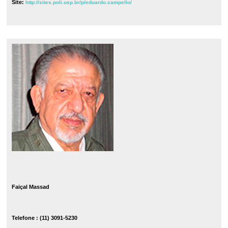
Site:
http://sites.poli.usp.br/p/eduardo.campello/
Faiçal Massad
Telefone : (11) 3091-5230