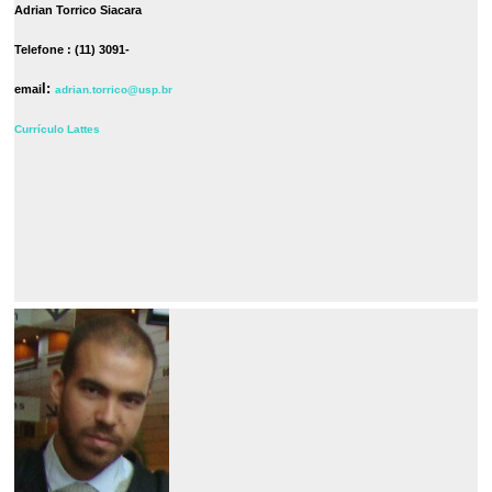
Adrian Torrico Siacara
Telefone : (11) 3091-
l:
emai
adrian.torrico@usp.br
Currículo Lattes