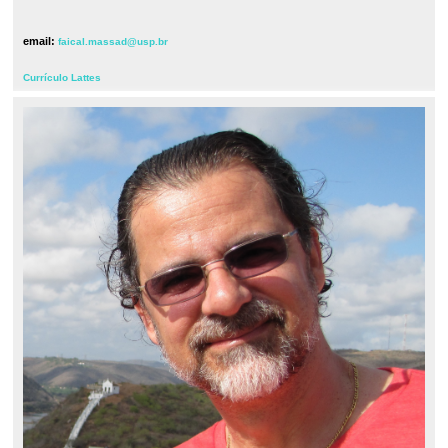
email:
faical.massad@usp.br
Currículo Lattes