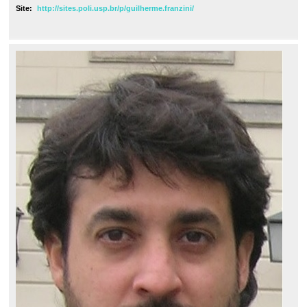
Site:
http://sites.poli.usp.br/p/guilherme.franzini/