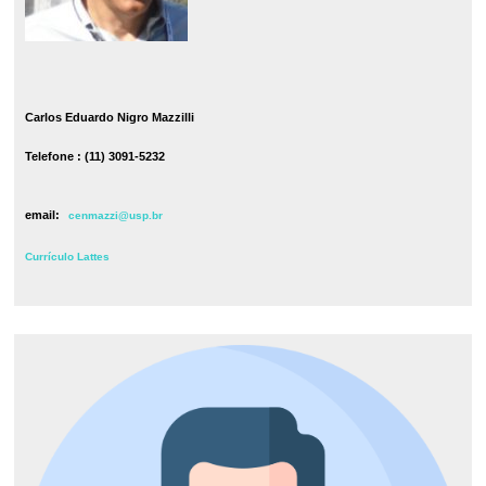
Carlos Eduardo Nigro Mazzilli
Telefone : (11) 3091-5232
email:
cenmazzi@usp.br
Currículo Lattes