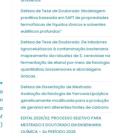
ambiental
Defesa de Tese de Doutorado: Modelagem
preditiva baseada em SAFT de propriedades
termofísicas de líquidos iônicos e solventes
eutéticos profundos”
Defesa de Tese de Doutorado: De inibidores
lignocelulósicos à contaminação bacteriana:
mapeamento da robustez de S. cerevisiae na
fermentação de etanol por meio de fisiologia
quantitativa, biossensores e abordagens
ômicas.
Defesa de Dissertação de Mestrado:
da
Avaliação da fisiologia de Yarrowia Lipolytica
om
geneticamente modificada para a produção
de geraniol em diferentes fontes de carbono
da
of
EDITAL 2026/02: PROCESSO SELETIVO PARA
P)
MESTRADO E DOUTORADO EM ENGENHARIA
QUÍMICA – 3o PERÍODO 2026