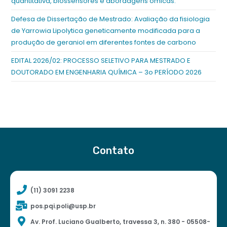
quantitativa, biossensores e abordagens ômicas.
Defesa de Dissertação de Mestrado: Avaliação da fisiologia
de Yarrowia Lipolytica geneticamente modificada para a
produção de geraniol em diferentes fontes de carbono
EDITAL 2026/02: PROCESSO SELETIVO PARA MESTRADO E
DOUTORADO EM ENGENHARIA QUÍMICA – 3o PERÍODO 2026
Contato
(11) 3091 2238
pos.pqi.poli@usp.br
Av. Prof. Luciano Gualberto, travessa 3, n. 380 - 05508-