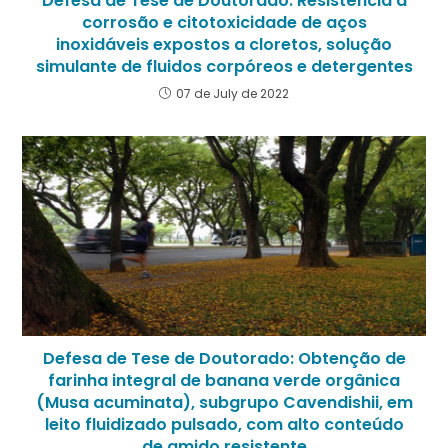
Defesa de Tese de Doutorado: Resistência à
corrosão e citotoxicidade de aços
inoxidáveis expostos a cloretos, solução
simulante de fluidos corpóreos e detergentes
07 de July de 2022
Defesa de Tese de Doutorado: Obtenção de
farinha integral de banana verde orgânica
(Musa acuminata), subgrupo Cavendishii, em
leito fluidizado pulsado, com alto conteúdo
de amido resistente