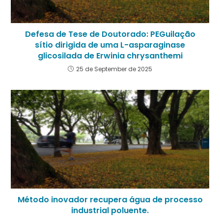
Defesa de Tese de Doutorado: PEGuilação
sítio dirigida de uma L-asparaginase
glicosilada de Erwinia chrysanthemi
25 de September de 2025
Método inovador recupera água de processo
industrial poluente.