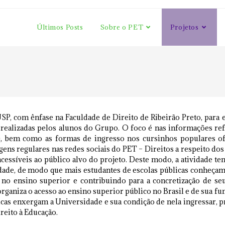
Últimos Posts
Sobre o PET
Projetos
USP, com ênfase na Faculdade de Direito de Ribeirão Preto, para
 realizadas pelos alunos do Grupo. O foco é nas informações re
as), bem como as formas de ingresso nos cursinhos populares o
gens regulares nas redes sociais do PET – Direitos a respeito do
cessíveis ao público alvo do projeto.
Deste modo, a atividade te
dade, de modo que mais estudantes de escolas públicas conheçam 
 no ensino superior e contribuindo para a concretização de seu
rganiza o acesso ao ensino superior público no Brasil e de sua funci
icas enxergam a Universidade e sua condição de nela ingressar,
reito à Educação.