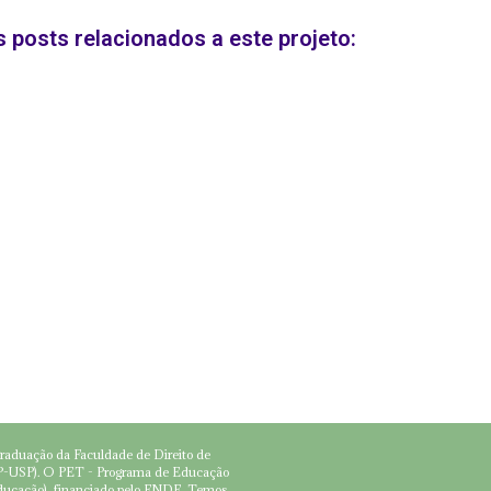
 posts relacionados a este projeto:
graduação da Faculdade de Direito de
RP-USP). O PET - Programa de Educação
Educação), financiado pelo FNDE. Temos