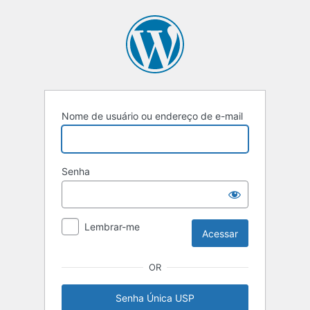
Acessar
Nome de usuário ou endereço de e-mail
Senha
Lembrar-me
OR
Senha Única USP