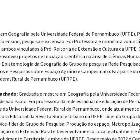
em Geografia pela Universidade Federal de Pernambuco (UFPE). 
o ensino, pesquisa e extensão. Foi Professora e monitora volunt
st, ambos vinculados à Pró-Reitoria de Extensão e Cultura da UFPE
nvolveu projetos de Iniciação Científica na área de Ciências Huma
 Epistemologia da Geografia do Grupo de pesquisa Rede Pesquisad
os e Pesquisas sobre Espaço Agrário e Campesinato. Faz parte do
Federal Rural de Pernambuco (UFRPE).
 Machado:
Graduada e mestre em Geografia pela Universidade Fede
e São Paulo. Foi professora da rede estadual de educação de Per
e da Universidade Federal Rural de Pernambuco, onde atualmente 
ra Editorial da Revista Rural e Urbano da UFPE. Líder do Grupo d
 vice-líder do Grupo de Pesquisa: Produção do espaço, Metropoliza
uação em Extensão Rural e Desenvolvimento Local e atualmente 
lvimento Territorial, ambos da UFRPE. Desde maio de 2022 é Coo