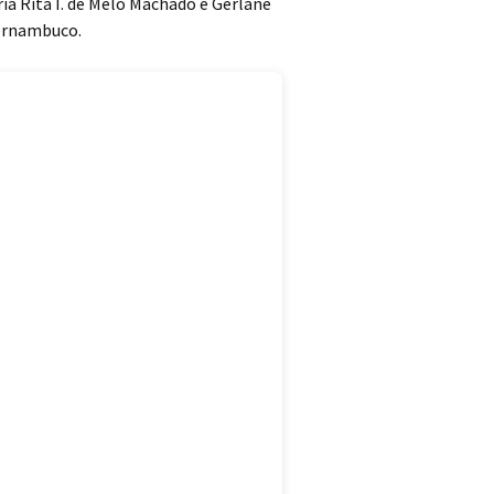
ria Rita I. de Melo Machado e Gerlane
Pernambuco.