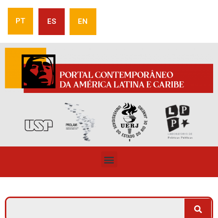
PT
ES
EN