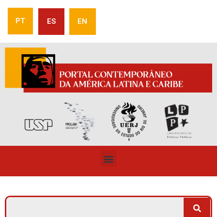
PT
ES
EN